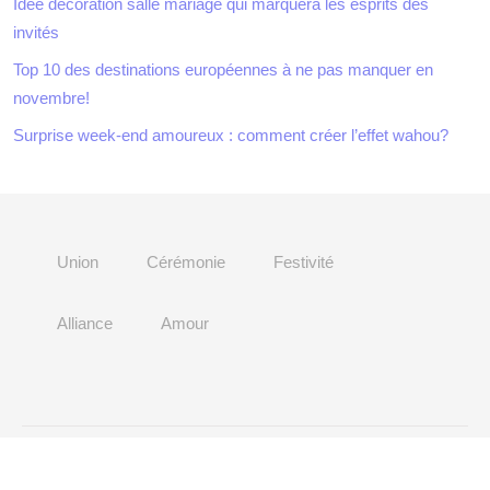
Idée décoration salle mariage qui marquera les esprits des
invités
Top 10 des destinations européennes à ne pas manquer en
novembre!
Surprise week-end amoureux : comment créer l’effet wahou?
Union
Cérémonie
Festivité
Alliance
Amour
Des escapades romantiques pour célébrer votre amour.