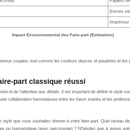
n d’eau
Papiers re
Encres vé
Imprimeur 
Impact Environnemental des Faire-part (Estimation)
reux couples, tout comme les couleurs douces et poudrées et les po
aire-part classique réussi
 et de l’attention aux détails. Il est important de définir le style sou
 d’une collaboration harmonieuse entre les futurs mariés et les profess
 le style que vous souhaitez donner à votre faire-part. Quel niveau d
bre ou humoristique (avec parcimonie) ? N’hésitez pas à puiser votr