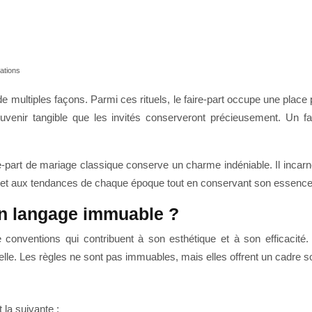
rations
ultiples façons. Parmi ces rituels, le faire-part occupe une place parti
ouvenir tangible que les invités conserveront précieusement. Un fa
ire-part de mariage classique conserve un charme indéniable. Il incarne 
ûts et aux tendances de chaque époque tout en conservant son essen
 un langage immuable ?
 conventions qui contribuent à son esthétique et à son efficacit
lle. Les règles ne sont pas immuables, mais elles offrent un cadre s
 la suivante :